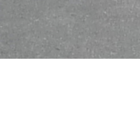
Le programme
Construction de 4 entités commerciales
Type de réalisation :
BIM
,
Equipements
Localisation :
Centre commercial du Bois du Quesnoy, avenue
de Général Leclerc, HAUTMONT
Maitrise d'ouvrage :
Epareca